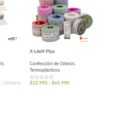
X-Lite® Plus
is
,
Confección de Ortesis
,
Termoplásticos
Unitario
$
32.990
-
$
65.990
IONES
SELECCIONAR OPCIONES