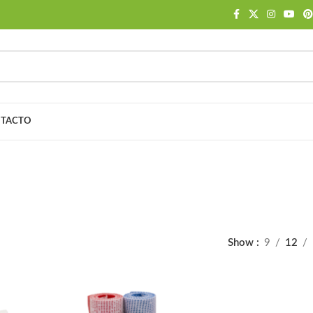
TACTO
órtesis
EUTICO
TRATAMIENTO CICATRICES
CONFECCIÓN DE O
4 Products
30 Products
Show
9
12