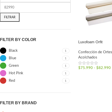
FILTRAR
FILTER BY COLOR
Luxofoam Orfit
Black
1
Confección de Ortes
Acolchados
Blue
1
Green
1
$
75.990
-
$
82.990
Hot Pink
1
SELECCIONAR OPC
Red
1
FILTER BY BRAND