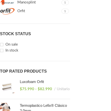
Manosplint
1
Orfit
1
STOCK STATUS
On sale
In stock
TOP RATED PRODUCTS
Luxofoam Orfit
$
75.990
-
$
82.990
Unitario
Termoplastico Lefix® Clásico
2.0mm