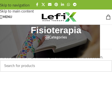
contenido
Skip to navigation
Skip to main content
MENU
Fisioterapia
Categories
Portada
»
Fisioterapia
No se encontraron productos que concuerden con la selección.