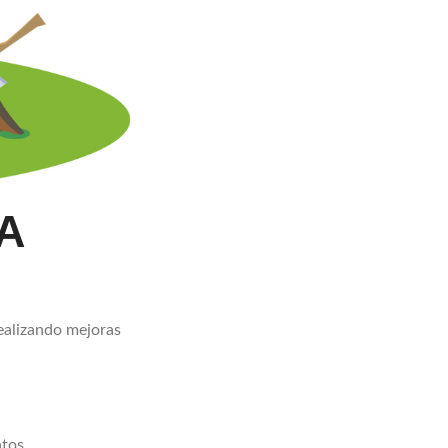
A
ealizando mejoras
tos.