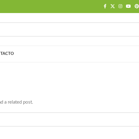
TACTO
Tag Archives: News
Portada
»
News
d a related post.